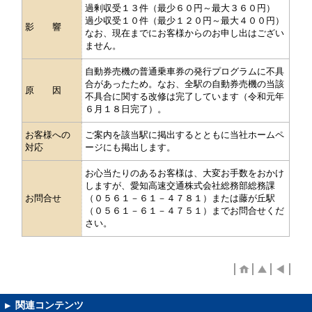
過剰収受１３件（最少６０円～最大３６０円）
過少収受１０件（最少１２０円～最大４００円）
影 響
なお、現在までにお客様からのお申し出はござい
ません。
自動券売機の普通乗車券の発行プログラムに不具
合があったため。なお、全駅の自動券売機の当該
原 因
不具合に関する改修は完了しています（令和元年
６月１８日完了）。
お客様への
ご案内を該当駅に掲出するとともに当社ホームペ
対応
ージにも掲出します。
お心当たりのあるお客様は、大変お手数をおかけ
しますが、愛知高速交通株式会社総務部総務課
お問合せ
（０５６１－６１－４７８１）または藤が丘駅
（０５６１－６１－４７５１）までお問合せくだ
さい。