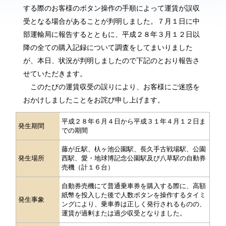
する際のお客様のボタン操作の手順によって運賃が誤収
受となる場合があることが判明しました。７月１日に中
部運輸局に報告するとともに、平成２８年３月１２日以
降の全ての購入記録について調査をしてまいりました
が、本日、状況が判明しましたので下記のとおり報告さ
せていただきます。
このたびの運賃収受の誤りにより、お客様にご迷惑を
おかけしましたことをお詫び申し上げます。
平成２８年６月４日から平成３１年４月１２日ま
発生期間
での期間
藤が丘駅、杁ヶ池公園駅、長久手古戦場駅、公園
発生場所
西駅、愛・地球博記念公園駅及び八草駅の自動券
売機（計１６台）
自動券売機にて普通乗車券を購入する際に、高額
紙幣を投入した後で人数ボタンを操作するタイミ
発生事象
ングにより、乗車券は正しく発行されるものの、
運賃が過剰または過少収受となりました。