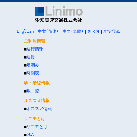
English
｜
中文(简体)
｜
中文(繁體)
｜
한국어
｜
ภาษาไทย
ご利用情報
■
運行情報
■
運賃
■
定期券
■
時刻表
駅・沿線情報
■
駅一覧
オススメ情報
■
オススメ情報
リニモとは
■
リニモとは
■
Q&A