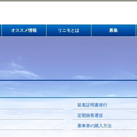
オススメ情報
リニモとは
募集
延着証明書発行
定期旅客運賃
乗車券の購入方法