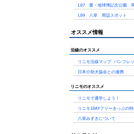
L07 愛・地球博記念公園 
L09 八草 周辺スポット
オススメ情報
沿線のオススメ
リニモ沿線マップ パンフレッ
日本介助犬協会との連携
リニモのオススメ
リニモで通学しよう！
リニモ1DAYフリーきっぷの特
八草みずきについて