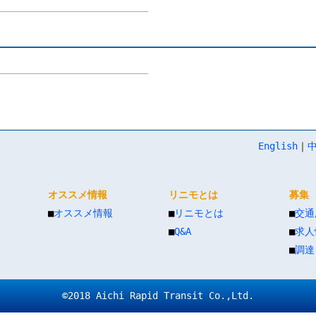
English
｜
中
オススメ情報
リニモとは
募集
■
オススメ情報
■
リニモとは
■
交通
■
Q&A
■
求人
■
調達
©2018 Aichi Rapid Transit Co.,Ltd.